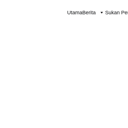
Utama
Berita
Sukan Pe
TERKINI
1/2/2024
1 min read