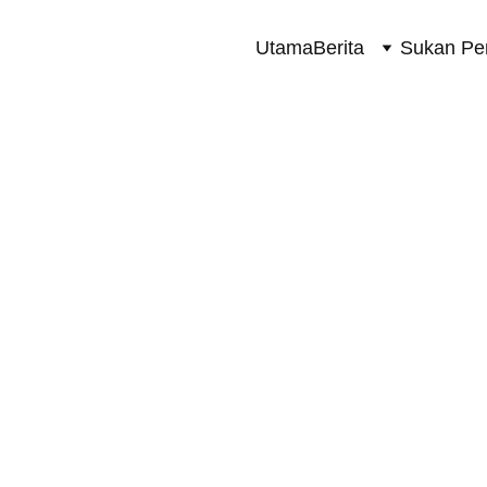
Utama
Berita
Sukan Pe
SUKAN PERMOTORAN 2 RODA
10/28/2023
2 min read