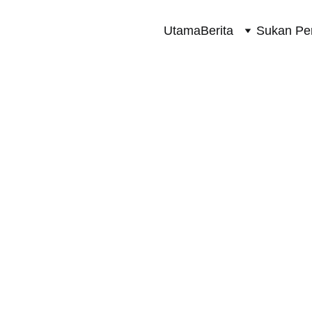
Utama
Berita
Sukan Pe
SUKAN PERMOTORAN 2 RODA
2/6/2026
1 min read