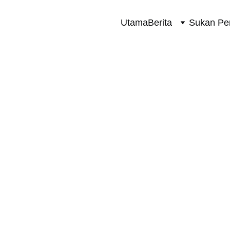
Utama
Berita
Sukan Pe
SUKAN PERMOTORAN 2 RODA
3/18/2025
1 min read