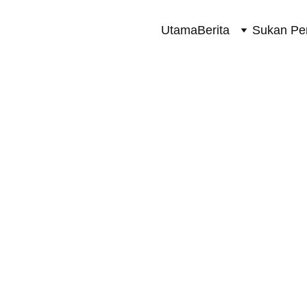
Utama
Berita
Sukan Pe
SUKAN PERMOTORAN 2 RODA
8/10/2023
1 min read