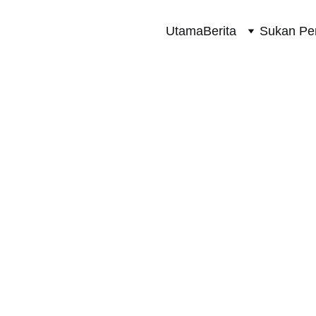
Utama
Berita
Sukan Pe
SUKAN PERMOTORAN 2 RODA
7/27/2024
1 min read