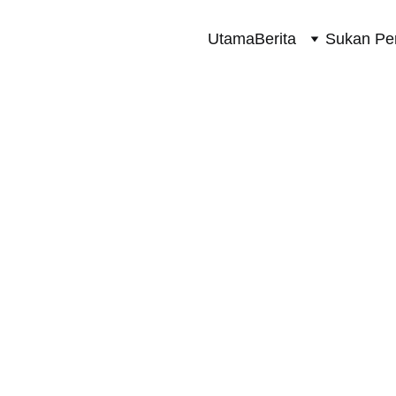
Utama
Berita
Sukan Pe
SUKAN PERMOTORAN 2 RODA
10/21/2024
1 min read