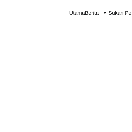
Utama
Berita
Sukan Pe
SUKAN PERMOTORAN 2 RODA
5/4/2026
1 min read