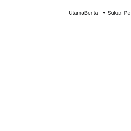
Utama
Berita
Sukan Pe
SUKAN PERMOTORAN 2 RODA
4/22/2026
2 min read