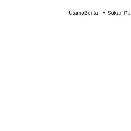
Utama
Berita
Sukan Pe
TERKINI
10/17/2023
1 min read