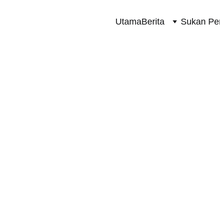
Utama
Berita
Sukan Pe
TULAR
8/7/2023
1 min read