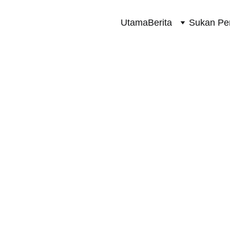
Utama
Berita
Sukan Pe
TERKINI
8/16/2024
2 min read