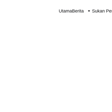
Utama
Berita
Sukan Pe
SUKAN PERMOTORAN 2 RODA
3/21/2024
1 min read