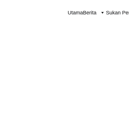
Utama
Berita
Sukan Pe
SUKAN PERMOTORAN 2 RODA
3/28/2024
1 min read