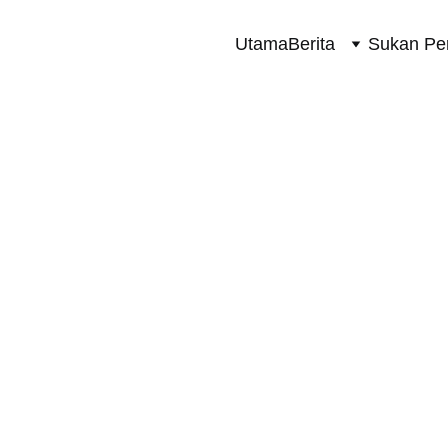
Utama
Berita
Sukan Pe
SUKAN PERMOTORAN 2 RODA
5/9/2026
1 min read