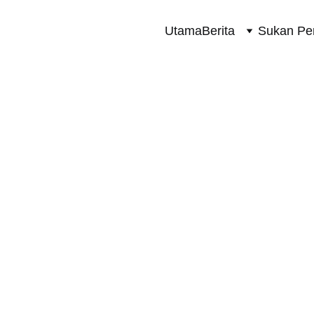
Utama
Berita
Sukan Pe
SUKAN PERMOTORAN 2 RODA
9/21/2025
1 min read