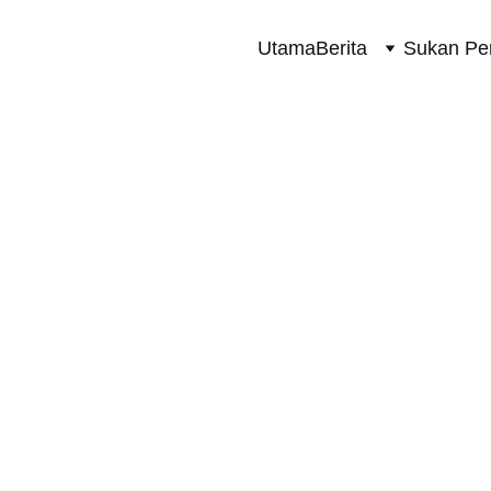
Utama
Berita
Sukan Pe
SUKAN PERMOTORAN 2 RODA
10/12/2023
1 min read