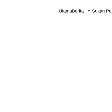
Utama
Berita
Sukan Pe
SUKAN PERMOTORAN 2 RODA
5/31/2024
1 min read