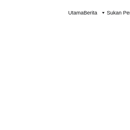
Utama
Berita
Sukan Pe
SUKAN PERMOTORAN 2 RODA
5/31/2026
1 min read