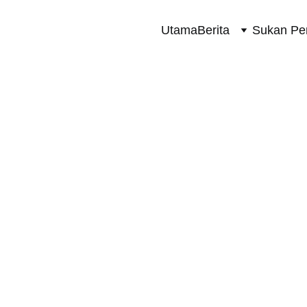
Utama
Berita
Sukan Pe
TERKINI
8/20/2024
2 min read