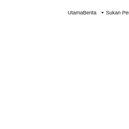
Utama
Berita
Sukan Pe
PELANCARAN
7/22/2025
1 min read