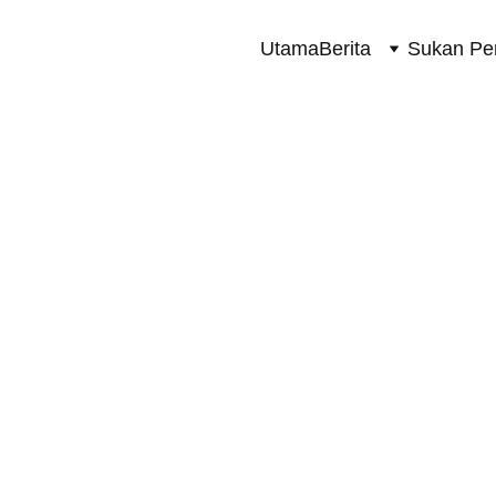
Utama
Berita
Sukan Pe
TERKINI
12/17/2025
1 min read