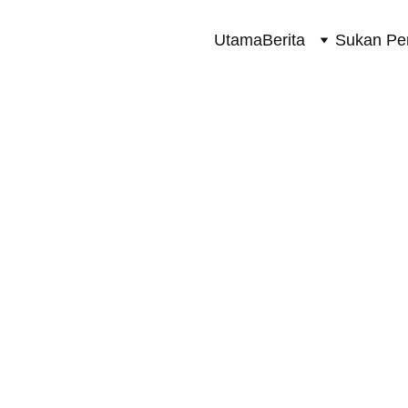
Utama
Berita
Sukan Pe
SUKAN PERMOTORAN 2 RODA
11/12/2024
1 min read