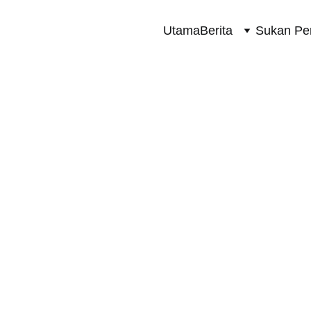
Utama
Berita
Sukan Pe
TERKINI
5/27/2025
1 min read