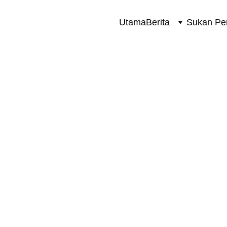
Utama
Berita
Sukan Pe
SUKAN PERMOTORAN 2 RODA
8/5/2025
1 min read