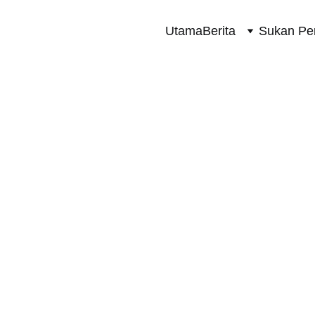
Utama
Berita
Sukan Pe
SUKAN PERMOTORAN 2 RODA
5/8/2026
1 min read