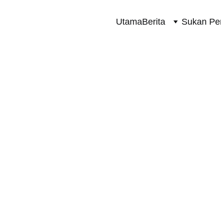
Utama
Berita
Sukan Pe
SUKAN PERMOTORAN 2 RODA
6/13/2025
1 min read