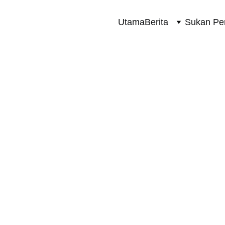
Utama
Berita
Sukan Pe
SUKAN PERMOTORAN 2 RODA
11/13/2025
1 min read