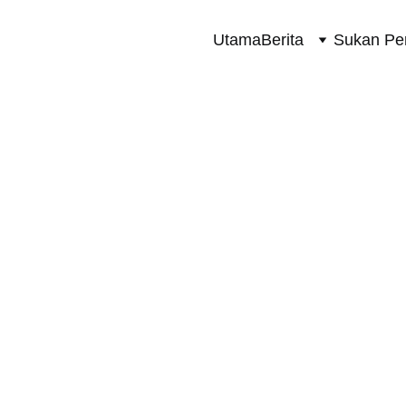
Utama
Berita
Sukan Pe
SUKAN PERMOTORAN 2 RODA
9/28/2023
1 min read