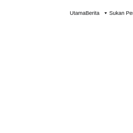
Utama
Berita
Sukan Pe
SUKAN PERMOTORAN 2 RODA
4/11/2024
1 min read