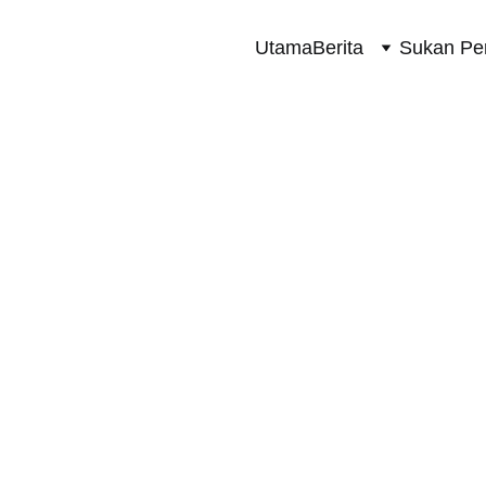
Utama
Berita
Sukan Pe
TERKINI
8/18/2025
1 min read