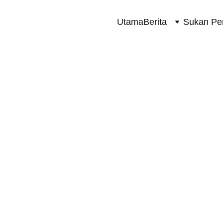
Utama
Berita
Sukan Pe
SUKAN PERMOTORAN 2 RODA
3/11/2024
2 min read