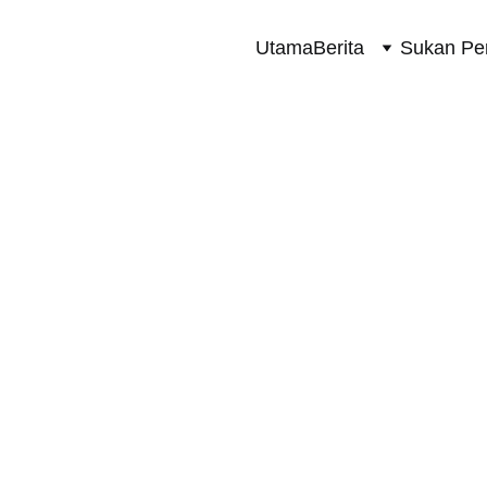
Utama
Berita
Sukan Pe
SUKAN PERMOTORAN 2 RODA
3/29/2024
1 min read