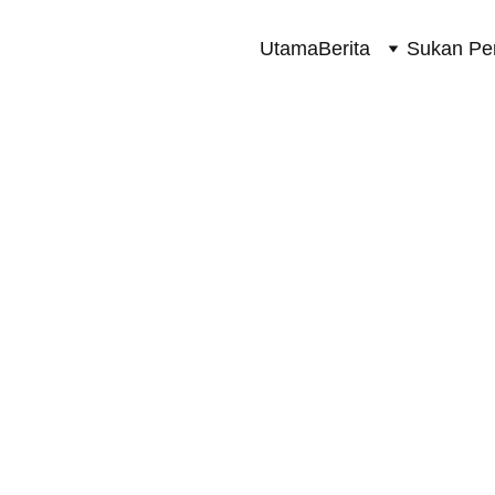
Utama
Berita
Sukan Pe
SUKAN PERMOTORAN 2 RODA
10/25/2025
1 min read