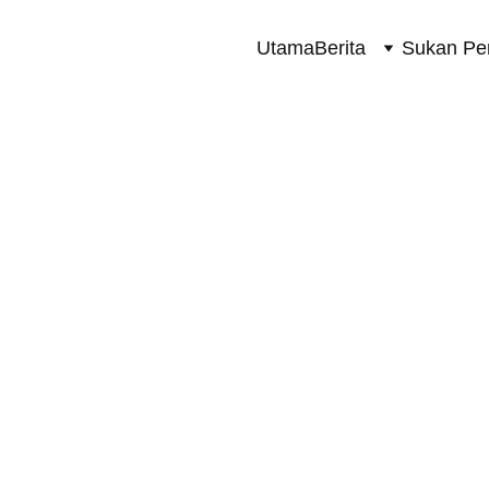
Utama
Berita
Sukan Pe
SUKAN PERMOTORAN 2 RODA
3/30/2024
1 min read