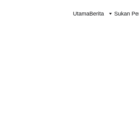
Utama
Berita
Sukan Pe
SUKAN PERMOTORAN 2 RODA
12/13/2024
1 min read