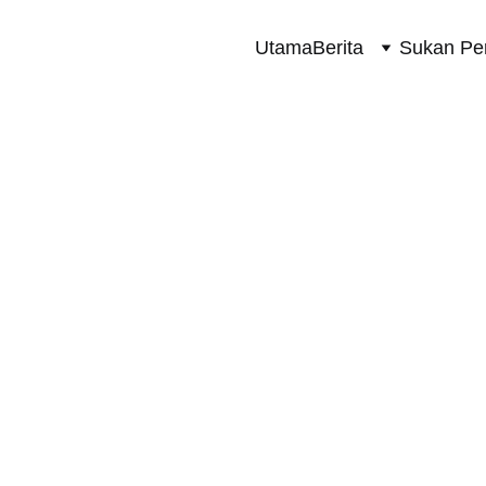
Utama
Berita
Sukan Pe
SUKAN PERMOTORAN 2 RODA
7/14/2024
1 min read