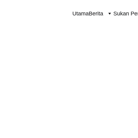
Utama
Berita
Sukan Pe
SUKAN PERMOTORAN 2 RODA
6/22/2025
1 min read