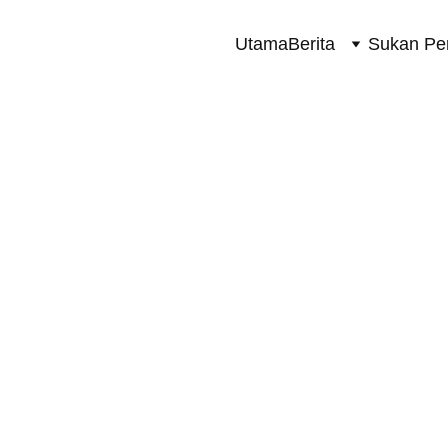
Utama
Berita
Sukan Pe
SUKAN PERMOTORAN 2 RODA
12/15/2024
1 min read