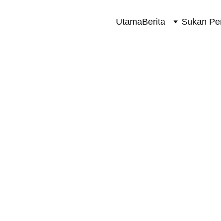
Utama
Berita
Sukan Pe
SUKAN PERMOTORAN 2 RODA
10/20/2025
2 min read