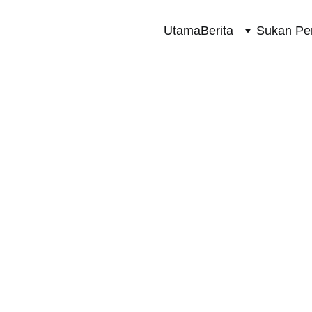
Utama
Berita
Sukan Pe
TERKINI
10/30/2023
1 min read