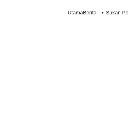
Utama
Berita
Sukan Pe
TERKINI
4/4/2024
1 min read