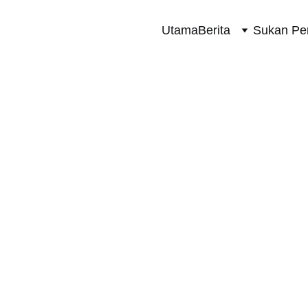
Utama
Berita
Sukan Pe
SUKAN PERMOTORAN 2 RODA
6/4/2024
1 min read