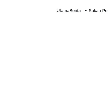
Utama
Berita
Sukan Pe
SUKAN PERMOTORAN 2 RODA
8/21/2023
2 min read