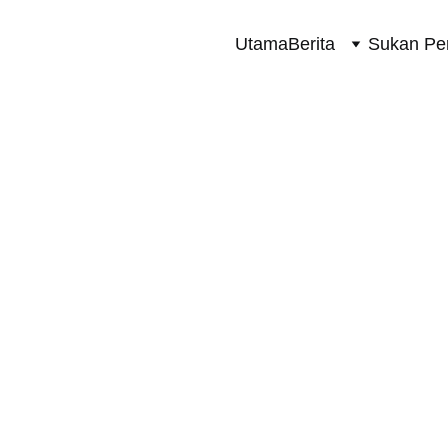
Utama
Berita
Sukan Pe
SUKAN PERMOTORAN 2 RODA
3/30/2025
1 min read