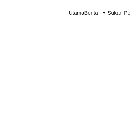
Utama
Berita
Sukan Pe
SUKAN PERMOTORAN 2 RODA
7/20/2024
2 min read